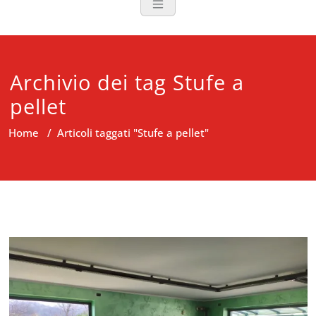
Archivio dei tag Stufe a
pellet
Home
/
Articoli taggati "Stufe a pellet"