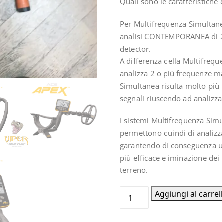
Quali sono le caratteristiche
Per Multifrequenza Simultanea
analisi CONTEMPORANEA di 2 
detector.
A differenza della Multifrequ
analizza 2 o più frequenze ma
Simultanea risulta molto più v
segnali riuscendo ad analizz
I sistemi Multifrequenza Simu
permettono quindi di analizz
garantendo di conseguenza un
più efficace eliminazione dei 
terreno.
Cercametalli
Aggiungi al carrel
metaldetector
Garret