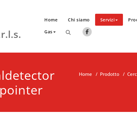
Home
Chi siamo
Servizi
Pro
.l.s.
Gas
ldetector
Home
/
Prodotto
/
Cerc
pointer