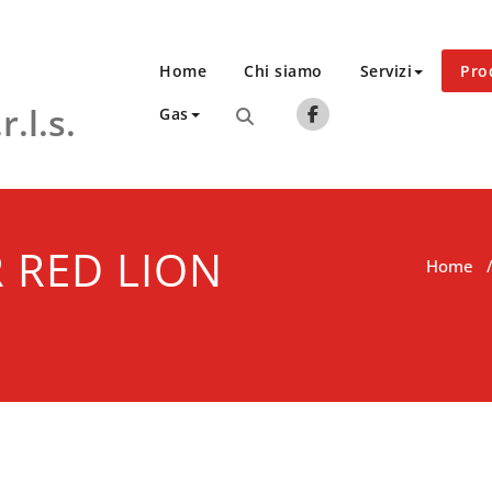
Home
Chi siamo
Servizi
Pro
.l.s.
Gas
 RED LION
Home