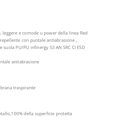
e, leggere e comode u power della linea Red
repellente con puntale antiabrasione ,
o e suola PU/PU infinergy S3 AN SRC CI ESD
untale antiabrasione
rana traspirante
allo,100% della superficie protetta