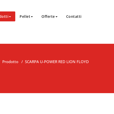
dotti
Pellet
Offerte
Contatti
/
Prodotto
/
SCARPA U-POWER RED LION FLOYD