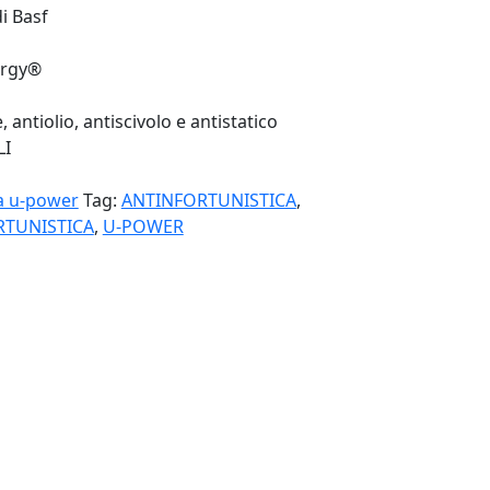
i Basf
ergy®
antiolio, antiscivolo e antistatico
LI
ca u-power
Tag:
ANTINFORTUNISTICA
,
RTUNISTICA
,
U-POWER