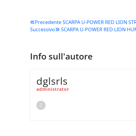
Navigazione
Precedente
SCARPA U-POWER RED LION S
Successivo
SCARPA U-POWER RED LION H
articoli
Info sull'autore
dglsrls
administrator