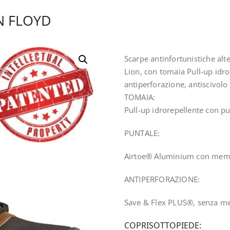
N FLOYD
Scarpe antinfortunistiche alt
Lion, con tomaia Pull-up idro
antiperforazione, antiscivol
TOMAIA:
Pull-up idrorepellente con p
PUNTALE:
Airtoe® Aluminium con memb
ANTIPERFORAZIONE:
Save & Flex PLUS®, senza met
COPRISOTTOPIEDE: