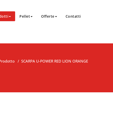
dotti
Pellet
Offerte
Contatti
Prodotto
/
SCARPA U-POWER RED LION ORANGE