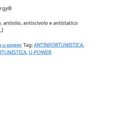
ergy®
antiolio, antiscivolo e antistatico
LI
ca u-power
Tag:
ANTINFORTUNISTICA
,
RTUNISTICA
,
U-POWER