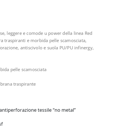
sse, leggere e comode u power della linea Red
ra traspiranti e morbida pelle scamosciata,
forazione, antiscivolo e suola PU/PU infinergy,
rbida pelle scamosciata
rana traspirante
antiperforazione tessile “no metal”
sf