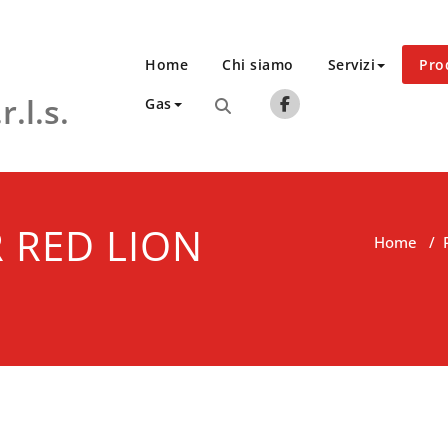
Home
Chi siamo
Servizi
Pro
.l.s.
Gas
 RED LION
Home
/