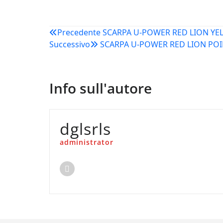
Navigazione
Precedente
SCARPA U-POWER RED LION YE
Successivo
SCARPA U-POWER RED LION PO
articoli
Info sull'autore
dglsrls
administrator