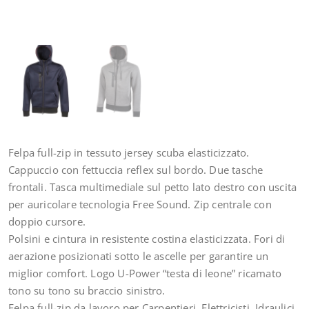
Felpa full-zip in tessuto jersey scuba elasticizzato.
Cappuccio con fettuccia reflex sul bordo. Due tasche
frontali. Tasca multimediale sul petto lato destro con uscita
per auricolare tecnologia Free Sound. Zip centrale con
doppio cursore.
Polsini e cintura in resistente costina elasticizzata. Fori di
aerazione posizionati sotto le ascelle per garantire un
miglior comfort. Logo U-Power “testa di leone” ricamato
tono su tono su braccio sinistro.
Felpa full-zip da lavoro per Carpentieri, Elettricisti, Idraulici,