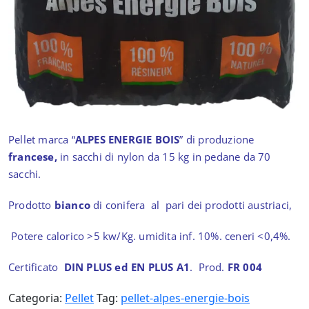
Pellet marca “
ALPES ENERGIE BOIS
” di produzione
francese,
in sacchi di nylon da 15 kg in pedane da 70
sacchi.
Prodotto
bianco
di conifera al pari dei prodotti austriaci,
Potere calorico >5 kw/Kg. umidita inf. 10%. ceneri <0,4%.
Certificato
DIN PLUS ed EN PLUS A1
. Prod.
FR 004
Categoria:
Pellet
Tag:
pellet-alpes-energie-bois