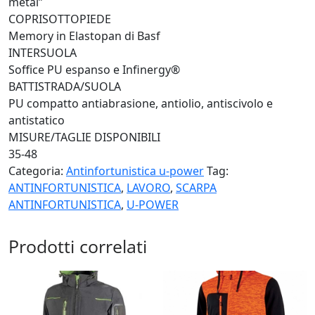
metal”
COPRISOTTOPIEDE
Memory in Elastopan di Basf
INTERSUOLA
Soffice PU espanso e Infinergy®
BATTISTRADA/SUOLA
PU compatto antiabrasione, antiolio, antiscivolo e
antistatico
MISURE/TAGLIE DISPONIBILI
35-48
Categoria:
Antinfortunistica u-power
Tag:
ANTINFORTUNISTICA
,
LAVORO
,
SCARPA
ANTINFORTUNISTICA
,
U-POWER
Prodotti correlati