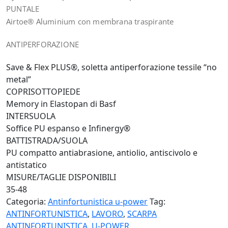
PUNTALE
Airtoe® Aluminium con membrana traspirante
ANTIPERFORAZIONE
Save & Flex PLUS®, soletta antiperforazione tessile “no
metal”
COPRISOTTOPIEDE
Memory in Elastopan di Basf
INTERSUOLA
Soffice PU espanso e Infinergy®
BATTISTRADA/SUOLA
PU compatto antiabrasione, antiolio, antiscivolo e
antistatico
MISURE/TAGLIE DISPONIBILI
35-48
Categoria:
Antinfortunistica u-power
Tag:
ANTINFORTUNISTICA
,
LAVORO
,
SCARPA
ANTINFORTUNISTICA
,
U-POWER