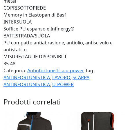
metal”
COPRISOTTOPIEDE
Memory in Elastopan di Basf
INTERSUOLA
Soffice PU espanso e Infinergy®
BATTISTRADA/SUOLA
PU compatto antiabrasione, antiolio, antiscivolo e
antistatico
MISURE/TAGLIE DISPONIBILI
35-48
Categoria:
Antinfortunistica u-power
Tag:
ANTINFORTUNISTICA
,
LAVORO
,
SCARPA
ANTINFORTUNISTICA
,
U-POWER
Prodotti correlati