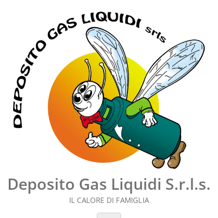
Vai
al
contenuto
Deposito Gas Liquidi S.r.l.s.
IL CALORE DI FAMIGLIA