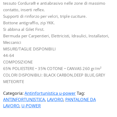
tessuto Cordura® e antiabrasivo nelle zone di massimo
contatto, inserti reflex.
Supporti di rinforzo per velcri, triple cuciture.
Bottone antigraffio, zip YKK.
Si abbina al Gilet First.
Bermuda per Carpentieri, Elettricisti, Idraulici, Installatori,
Meccanici
MISURE/TAGLIE DISPONIBILI
44-64
COMPOSIZIONE
65% POLIESTERE • 35% COTONE • CANVAS 260 gr/m²
COLORI DISPONIBILI: BLACK CARBON,DEEP BLUE,GREY
METEORITE
Categoria:
Antinfortunistica u-power
Tag:
ANTINFORTUNISTICA
,
LAVORO
,
PANTALONE DA
LAVORO
,
U-POWER