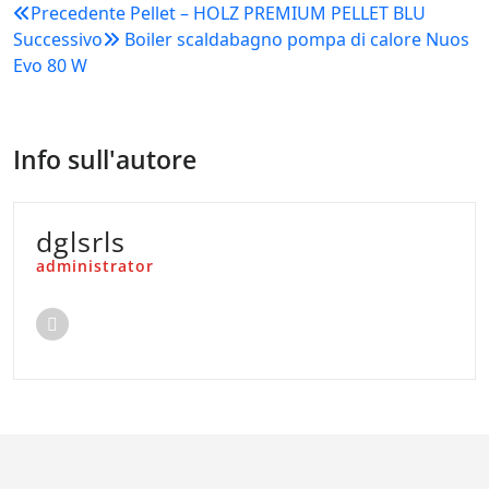
Navigazione
Precedente
Pellet – HOLZ PREMIUM PELLET BLU
Successivo
Boiler scaldabagno pompa di calore Nuos
articoli
Evo 80 W
Info sull'autore
dglsrls
administrator