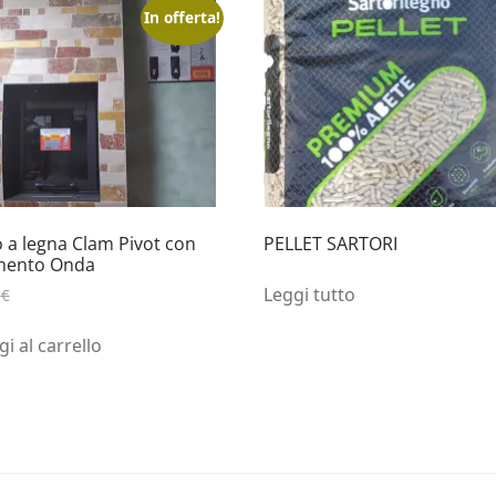
In offerta!
 a legna Clam Pivot con
PELLET SARTORI
imento Onda
Leggi tutto
Il
Il
0
€
2.790,00
€
prezzo
prezzo
originale
attuale
i al carrello
era:
è:
6.655,00€.
2.790,00€.