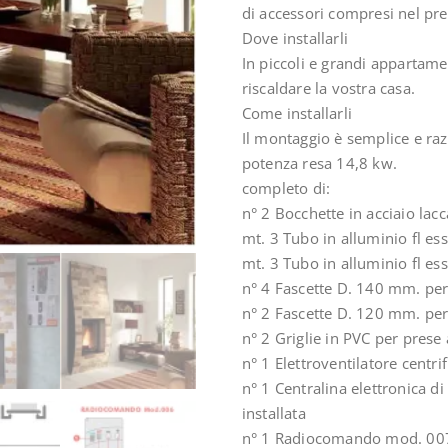
di accessori compresi nel pre
Dove installarli
In piccoli e grandi appartame
riscaldare la vostra casa.
Come installarli
Il montaggio è semplice e raz
potenza resa 14,8 kw.
completo di:
n° 2 Bocchette in acciaio la
mt. 3 Tubo in alluminio fl es
mt. 3 Tubo in alluminio fl es
n° 4 Fascette D. 140 mm. per
n° 2 Fascette D. 120 mm. per 
n° 2 Griglie in PVC per prese
n° 1 Elettroventilatore centr
n° 1 Centralina elettronica 
installata
n° 1 Radiocomando mod. 007 