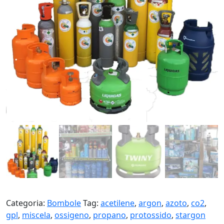
Categoria:
Bombole
Tag:
acetilene
,
argon
,
azoto
,
co2
,
gpl
,
miscela
,
ossigeno
,
propano
,
protossido
,
stargon