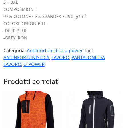
S – 3XL
COMPOSIZIONE
97% COTONE • 3% SPANDEX • 290 gr/m²
COLORI DISPONIBILI:
-DEEP BLUE
-GREY IRON
Categoria:
Antinfortunistica u-power
Tag:
ANTINFORTUNISTICA
,
LAVORO
,
PANTALONE DA
LAVORO
,
U-POWER
Prodotti correlati