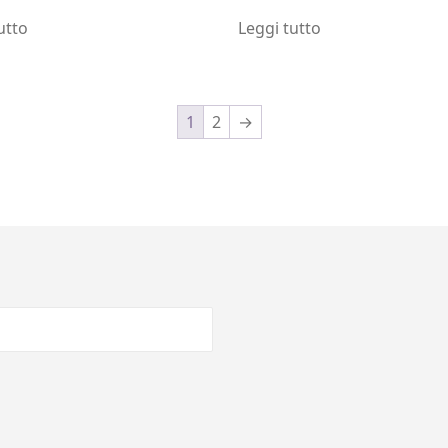
utto
Leggi tutto
1
2
→