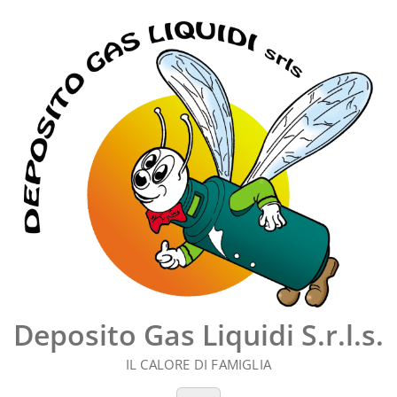
Vai
al
contenuto
Deposito Gas Liquidi S.r.l.s.
IL CALORE DI FAMIGLIA