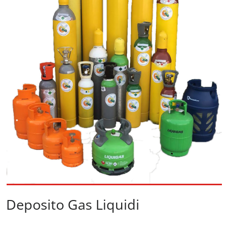
Deposito Gas Liquidi