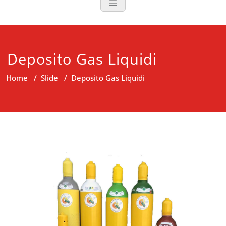
Deposito Gas Liquidi
Home
/
Slide
/
Deposito Gas Liquidi