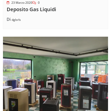
23 Marzo 2020
0
Deposito Gas Liquidi
Di
dglsrls