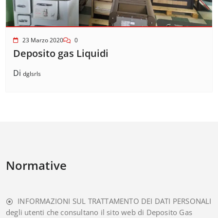
23 Marzo 2020
0
Deposito gas Liquidi
Di
dglsrls
Normative
INFORMAZIONI SUL TRATTAMENTO DEI DATI PERSONALI
degli utenti che consultano il sito web di Deposito Gas