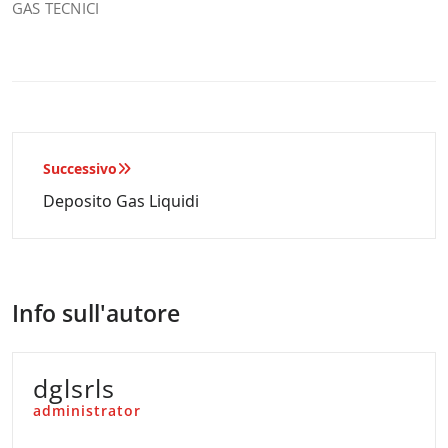
GAS TECNICI
Navigazione
Successivo
articoli
Deposito Gas Liquidi
Info sull'autore
dglsrls
administrator