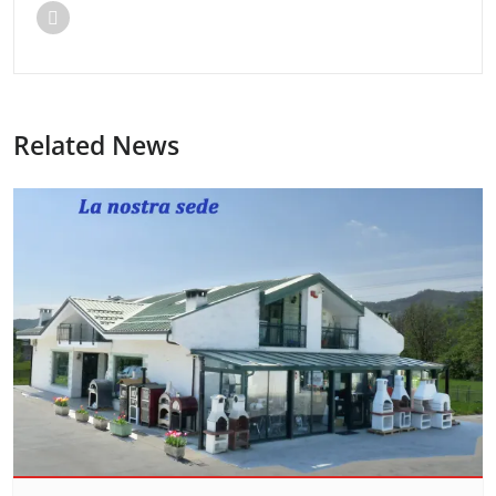
Related News