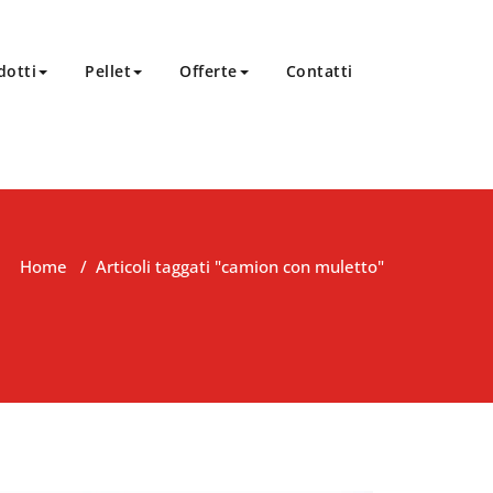
dotti
Pellet
Offerte
Contatti
Home
/
Articoli taggati "camion con muletto"