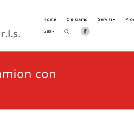
Home
Chi siamo
Servizi
Pro
.l.s.
Gas
camion con