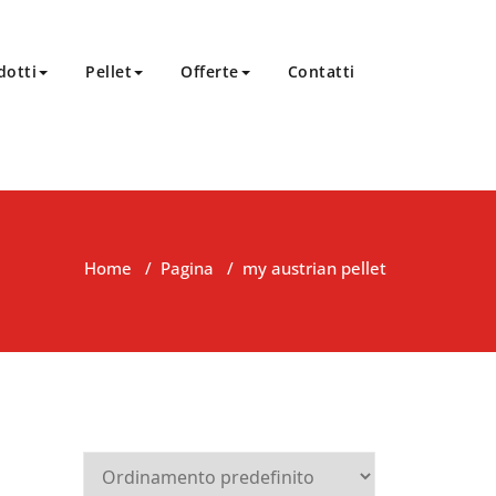
dotti
Pellet
Offerte
Contatti
Home
/
Pagina
/
my austrian pellet