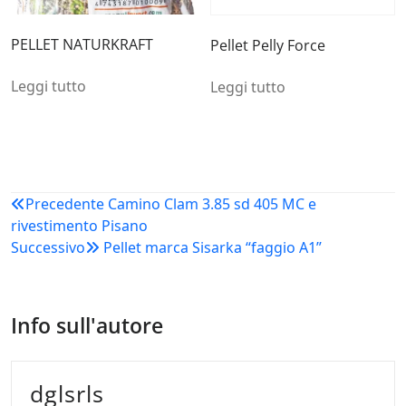
PELLET NATURKRAFT
Pellet Pelly Force
Leggi tutto
Leggi tutto
Navigazione
Precedente
Camino Clam 3.85 sd 405 MC e
rivestimento Pisano
articoli
Successivo
Pellet marca Sisarka “faggio A1”
Info sull'autore
dglsrls